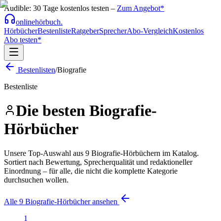
Audible: 30 Tage kostenlos testen –
Zum Angebot*
onlinehörbuch
.
Hörbücher
Bestenliste
Ratgeber
Sprecher
Abo-Vergleich
Kostenlos
Abo testen*
Bestenlisten
/
Biografie
Bestenliste
Die besten
Biografie
-
Hörbücher
Unsere Top-Auswahl aus
9
Biografie
-Hörbüchern im Katalog.
Sortiert nach Bewertung, Sprecherqualität und redaktioneller
Einordnung – für alle, die nicht die komplette Kategorie
durchsuchen wollen.
Alle
9
Biografie
-Hörbücher ansehen
1