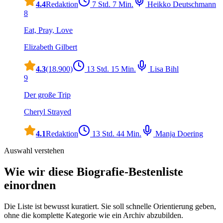
4.4
Redaktion
7 Std. 7 Min.
Heikko Deutschmann
8
Eat, Pray, Love
Elizabeth Gilbert
4.3
(18.900)
13 Std. 15 Min.
Lisa Bihl
9
Der große Trip
Cheryl Strayed
4.1
Redaktion
13 Std. 44 Min.
Manja Doering
Auswahl verstehen
Wie wir diese
Biografie
-Bestenliste
einordnen
Die Liste ist bewusst kuratiert. Sie soll schnelle Orientierung geben,
ohne die komplette Kategorie wie ein Archiv abzubilden.