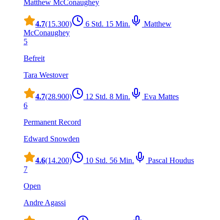
Matthew McConaughey
4.7
(15.300)
6 Std. 15 Min.
Matthew
McConaughey
5
Befreit
Tara Westover
4.7
(28.900)
12 Std. 8 Min.
Eva Mattes
6
Permanent Record
Edward Snowden
4.6
(14.200)
10 Std. 56 Min.
Pascal Houdus
7
Open
Andre Agassi