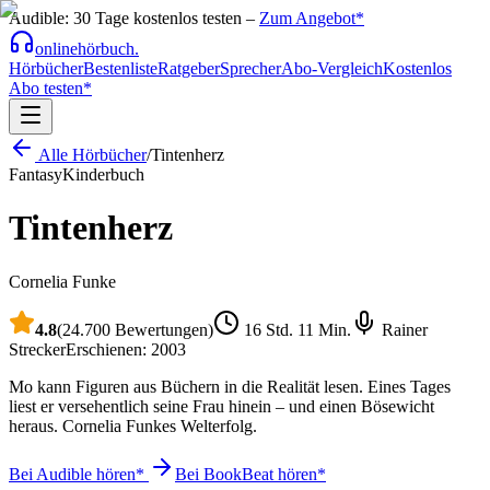
Audible: 30 Tage kostenlos testen –
Zum Angebot*
onlinehörbuch
.
Hörbücher
Bestenliste
Ratgeber
Sprecher
Abo-Vergleich
Kostenlos
Abo testen*
Alle Hörbücher
/
Tintenherz
Fantasy
Kinderbuch
Tintenherz
Cornelia Funke
4.8
(24.700 Bewertungen)
16 Std. 11 Min.
Rainer
Strecker
Erschienen:
2003
Mo kann Figuren aus Büchern in die Realität lesen. Eines Tages
liest er versehentlich seine Frau hinein – und einen Bösewicht
heraus. Cornelia Funkes Welterfolg.
Bei Audible hören*
Bei BookBeat hören*