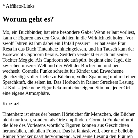
* Affiliate-Links
Worum geht es?
Mo, ein Buchbinder, hat eine besondere Gabe: Wenn er laut vorliest,
kann er Figuren aus den Geschichten in die Wirklichkeit holen. Vor
zwölf Jahren ist ihm dabei ein Unfall passiert – er hat seine Frau
Resa in das Buch Tintenherz hineingelesen, und im Tausch kam der
Bösewicht Capricorn heraus. Seitdem versteckt er sich mit seiner
Tochter Meggie. Als Capricorn sie aufspürt, beginnt eine Jagd, die
zwischen unserer Welt und der Welt der Bücher hin und her
wechselt. Cornelia Funke schreibt für Kinder und Erwachsene
gleichzeitig: voller Liebe zu Büchern, voller Spannung und mit einer
Sprachkraft, die selten ist. Das Hörbuch in Rainer Streckers Lesung
ist Kult – jede neue Figur bekommt eine eigene Stimme, jeder Ort
eine eigene Atmosphäre.
Kurzfazit
Tintenherz ist eines der besten Hörbücher für Menschen, die Bücher
nicht nur lesen, sondern als Orte empfinden. Cornelia Funke nimmt
die Idee des Vorlesens wörtlich: Figuren können aus Geschichten
herausfallen, mit allen Folgen. Das ist fantasievoll, aber nie beliebig.
Rainer Strecker passt hervorragend, weil seine Lesung den Figuren