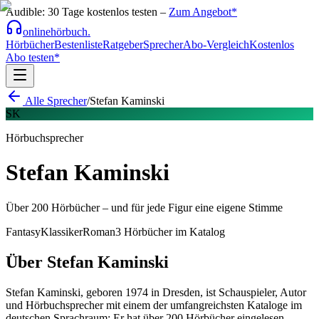
Audible: 30 Tage kostenlos testen –
Zum Angebot*
onlinehörbuch
.
Hörbücher
Bestenliste
Ratgeber
Sprecher
Abo-Vergleich
Kostenlos
Abo testen*
Alle Sprecher
/
Stefan Kaminski
SK
Hörbuchsprecher
Stefan Kaminski
Über 200 Hörbücher – und für jede Figur eine eigene Stimme
Fantasy
Klassiker
Roman
3
Hörbücher im Katalog
Über
Stefan Kaminski
Stefan Kaminski, geboren 1974 in Dresden, ist Schauspieler, Autor
und Hörbuchsprecher mit einem der umfangreichsten Kataloge im
deutschen Sprachraum: Er hat über 200 Hörbücher eingelesen.