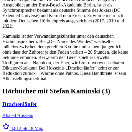
Ausgebildet an der Ernst-Busch-Akademie Berlin, ist er als
Synchronsprecher bekannt als deutsche Stimme des Jokers (DC
Extended Universe) und Kermit dem Frosch. Er wurde mehrfach
mit dem Deutschen Hörbuchpreis ausgezeichnet (2017, 2019 und
2022).
Kaminski ist der Verwandlungskünstler unter den deutschen
Hörbuchsprechern. Bei „Der Name des Windes“ wechselt er
mühelos zwischen dem gereiften Kvothe und seinem jungen Ich,
ohne dass der Zuhörer je den Faden verliert – 28 Stunden, die keine
Sekunde ermüden. Bei „Farm der Tiere“ spielt er Orwells
Tierfiguren aus: Napoleon, der Eber, wird zur unverwechselbaren
Diktator-Karikatur. Bei Hosseinis „Drachenläufer“ kehrt er zur
Reduktion zurück – Wärme ohne Pathos. Diese Bandbreite ist sein
Alleinstellungsmerkmal.
Hörbücher mit
Stefan Kaminski
(
3
)
Drachenläufer
Khaled Hosseini
4,8
12 Std. 8 Min.